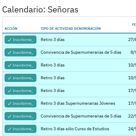
Calendario: Señoras
F
ACCIÓN
TIPO DE ACTIVIDAD DENOMINACIÓN
Retiro 3 días
27/
Inscribirme_
Convivencia de Supernumerarias de 5 días
8/
Inscribirme_
Retiro 3 días
10/
Inscribirme_
Retiro 3 días
10/
Inscribirme_
Retiro 3 días
17/
Inscribirme_
Retiro 3 dias Supernumerarias Jóvenes
17/
Inscribirme_
Convivencia de Supernumerarias de 5 días
22/
Inscribirme_
Retiro 3 días sólo Curso de Estudios
24/
Inscribirme_