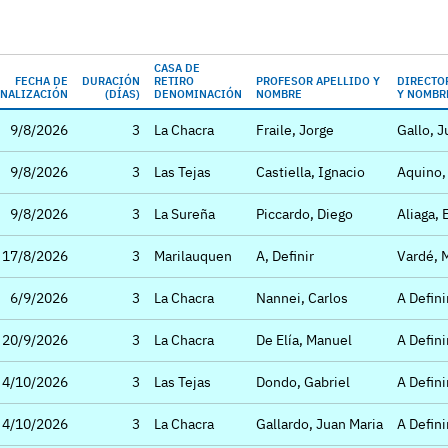
CASA DE
FECHA DE
DURACIÓN
RETIRO
PROFESOR APELLIDO Y
DIRECTO
INALIZACIÓN
(DÍAS)
DENOMINACIÓN
NOMBRE
Y NOMBR
9/8/2026
3
La Chacra
Fraile, Jorge
Gallo, 
9/8/2026
3
Las Tejas
Castiella, Ignacio
Aquino,
9/8/2026
3
La Sureña
Piccardo, Diego
Aliaga, 
17/8/2026
3
Marilauquen
A, Definir
Vardé, 
6/9/2026
3
La Chacra
Nannei, Carlos
A Definir
20/9/2026
3
La Chacra
De Elía, Manuel
A Definir
4/10/2026
3
Las Tejas
Dondo, Gabriel
A Definir
4/10/2026
3
La Chacra
Gallardo, Juan Maria
A Definir